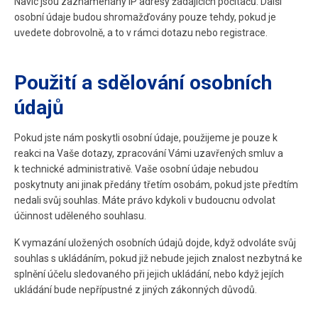
Navíc jsou zaznamenány IP adresy žádajících počítačů. Další
osobní údaje budou shromažďovány pouze tehdy, pokud je
uvedete dobrovolně, a to v rámci dotazu nebo registrace.
Použití a sdělování osobních
údajů
Pokud jste nám poskytli osobní údaje, použijeme je pouze k
reakci na Vaše dotazy, zpracování Vámi uzavřených smluv a
k technické administrativě. Vaše osobní údaje nebudou
poskytnuty ani jinak předány třetím osobám, pokud jste předtím
nedali svůj souhlas. Máte právo kdykoli v budoucnu odvolat
účinnost uděleného souhlasu.
K vymazání uložených osobních údajů dojde, když odvoláte svůj
souhlas s ukládáním, pokud již nebude jejich znalost nezbytná ke
splnění účelu sledovaného při jejich ukládání, nebo když jejích
ukládání bude nepřípustné z jiných zákonných důvodů.