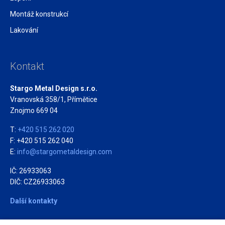
Montáž konstrukcí
Lakování
Kontakt
Stargo Metal Design s.r.o.
Vranovská 358/1, Přímětice
Znojmo 669 04
T:
+420 515 262 020
F: +420 515 262 040
E:
info@stargometaldesign.com
IČ: 26933063
DIČ: CZ26933063
Další kontakty