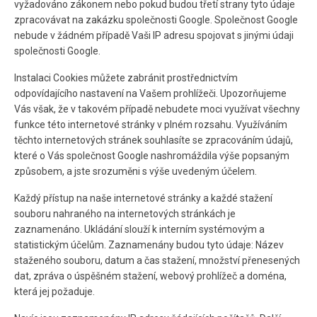
vyžadováno zákonem nebo pokud budou třetí strany tyto údaje
zpracovávat na zakázku společnosti Google. Společnost Google
nebude v žádném případě Vaši IP adresu spojovat s jinými údaji
společnosti Google.
Instalaci Cookies můžete zabránit prostřednictvím
odpovídajícího nastavení na Vašem prohlížeči. Upozorňujeme
Vás však, že v takovém případě nebudete moci využívat všechny
funkce této internetové stránky v plném rozsahu. Využíváním
těchto internetových stránek souhlasíte se zpracováním údajů,
které o Vás společnost Google nashromáždila výše popsaným
způsobem, a jste srozuměni s výše uvedeným účelem.
Každý přístup na naše internetové stránky a každé stažení
souboru nahraného na internetových stránkách je
zaznamenáno. Ukládání slouží k interním systémovým a
statistickým účelům. Zaznamenány budou tyto údaje: Název
staženého souboru, datum a čas stažení, množství přenesených
dat, zpráva o úspěšném stažení, webový prohlížeč a doména,
která jej požaduje.